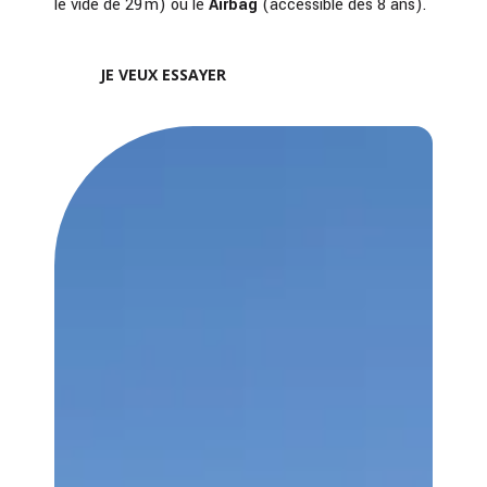
le vide de 29 m) ou le
Airbag
(accessible dès 8 ans).
JE VEUX ESSAYER