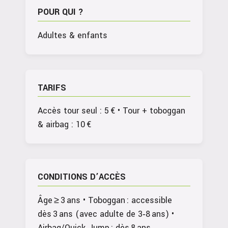
POUR QUI ?
Adultes & enfants
TARIFS
Accès tour seul : 5 € • Tour + toboggan
& airbag : 10 €
CONDITIONS D’ACCÈS
Âge ≥ 3 ans • Toboggan : accessible
dès 3 ans (avec adulte de 3‑8 ans) •
Airbag/Quick‑Jump : dès 8 ans