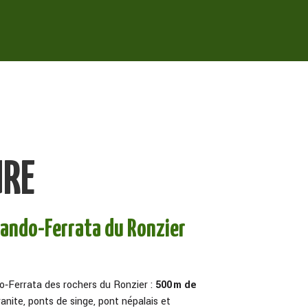
URE
Rando-Ferrata du Ronzier
‑Ferrata des rochers du Ronzier :
500 m de
nite, ponts de singe, pont népalais et